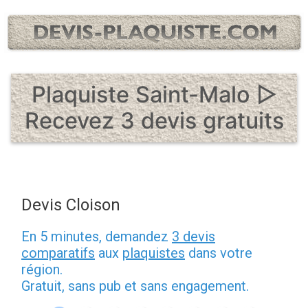
Aller
au
contenu
Plaquiste Saint-Malo ▷
Recevez 3 devis gratuits
Devis Cloison
En 5 minutes, demandez
3 devis
comparatifs
aux
plaquistes
dans votre
région.
Gratuit, sans pub et sans engagement.