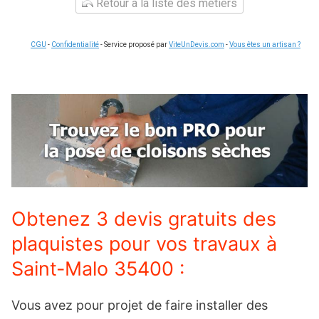
Retour à la liste des métiers
CGU
-
Confidentialité
- Service proposé par
ViteUnDevis.com
-
Vous êtes un artisan ?
Obtenez 3 devis gratuits des
plaquistes pour vos travaux à
Saint-Malo 35400 :
Vous avez pour projet de faire installer des