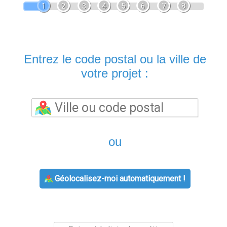
1
2
3
4
5
6
7
8
Entrez le code postal ou la ville de
votre projet :
ou
Géolocalisez-moi automatiquement !